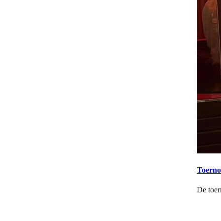
Toerno
De toer