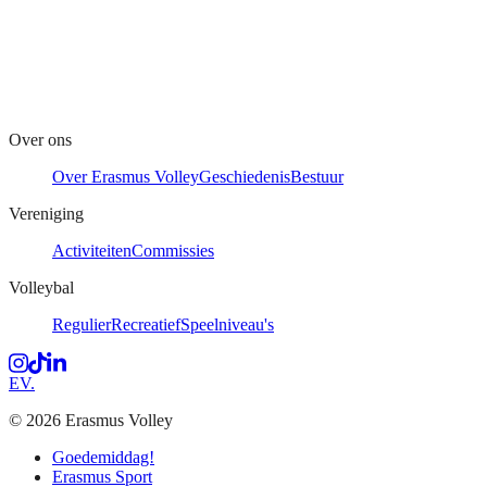
Over ons
Over Erasmus Volley
Geschiedenis
Bestuur
Vereniging
Activiteiten
Commissies
Volleybal
Regulier
Recreatief
Speelniveau's
Instagram
Tiktok
LinkedIn
EV
.
© 2026 Erasmus Volley
Goedemiddag!
Erasmus Sport