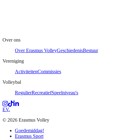
Over ons
Over Erasmus Volley
Geschiedenis
Bestuur
Vereniging
Activiteiten
Commissies
Volleybal
Regulier
Recreatief
Speelniveau's
Instagram
Tiktok
LinkedIn
EV
.
© 2026 Erasmus Volley
Goedemiddag!
Erasmus Sport