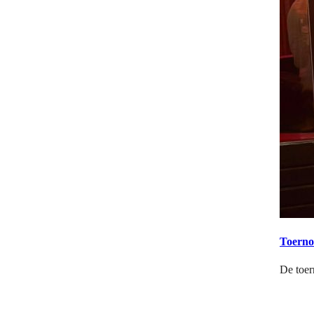
Toerno
De toer